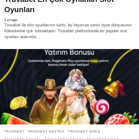
Oyunları
1 yıl ago
Truvabet ile slot oyunlarının tarihi, bu heyecan verici oyun dünyasının
kökenlerine ışık tutmaktadır. Truvabet platformunda en popüler slot
oyunları arasında…
TRUVABET
TRUVABET DESTEK
TRUVABET GIRIŞ