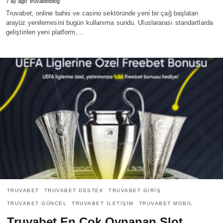
7 ay ago
truvabetblog
Truvabet, online bahis ve casino sektöründe yeni bir çağ başlatan
arayüz yenilemesini bugün kullanıma sundu. Uluslararası standartlarda
geliştirilen yeni platform,…
TRUVABET
TRUVABET DESTEK
TRUVABET GIRIŞ
TRUVABET GÜNCEL
TRUVABET İLETIŞIM
TRUVABET MOBIL
Truvabet En Çok Oynanan Slot