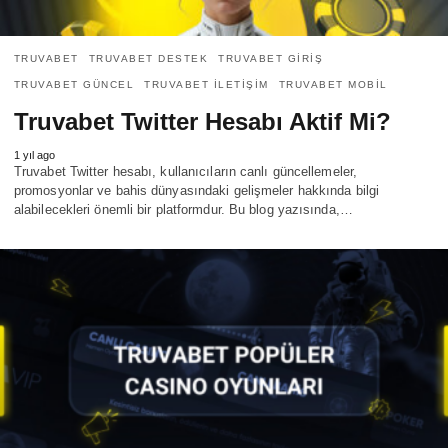
TRUVABET
TRUVABET DESTEK
TRUVABET GIRIŞ
TRUVABET GÜNCEL
TRUVABET İLETIŞIM
TRUVABET MOBIL
Truvabet Twitter Hesabı Aktif Mi?
1 yıl ago
Truvabet Twitter hesabı, kullanıcıların canlı güncellemeler,
promosyonlar ve bahis dünyasındaki gelişmeler hakkında bilgi
alabilecekleri önemli bir platformdur. Bu blog yazısında,…