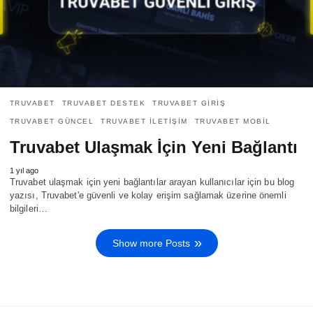
TRUVABET
TRUVABET DESTEK
TRUVABET GIRIŞ
TRUVABET GÜNCEL
TRUVABET İLETIŞIM
TRUVABET MOBIL
Truvabet Ulaşmak İçin Yeni Bağlantı
1 yıl ago
Truvabet ulaşmak için yeni bağlantılar arayan kullanıcılar için bu blog
yazısı, Truvabet'e güvenli ve kolay erişim sağlamak üzerine önemli
bilgileri…
Show more Posts